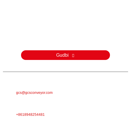
Weydiin
Wixii su'aalo ah oo ku saabsan alaabtayada ama liiska qiimaha,
fadlan noogu dhaaf emailkaaga waxaanan kula xiriiri doonnaa 24
saacadood gudahood.
Gudbi
E-MAILKA
gcs@gcsconveyor.com
TALEEFAN
+8618948254481
CINWAANKA