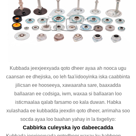
Kubbada jeexjeexyada qoto dheer ayaa ah nooca ugu
caansan ee dhejiska, oo leh faa'iidooyinka iska caabbinta
jilicsan ee hooseeya, xawaaraha sare, baaxadda
ballaaran ee codsiga, iwm, waxaa si ballaaran loo
isticmaalaa qalab farsamo oo kala duwan. Habka
xulashada ee kubbadda jeexdin qoto dheer, arrimaha soo
socda ayaa loo baahan yahay in la tixgeliyo:
Cabbirka culeyska iyo dabeecadda
Kubbada jeexjeexyada qotodheer waxay ku habboon