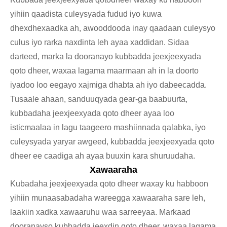
yihiin qaadista culeysyada fudud iyo kuwa
dhexdhexaadka ah, awooddooda inay qaadaan culeysyo
culus iyo rarka naxdinta leh ayaa xaddidan. Sidaa
darteed, marka la dooranayo kubbadda jeexjeexyada
qoto dheer, waxaa lagama maarmaan ah in la doorto
iyadoo loo eegayo xajmiga dhabta ah iyo dabeecadda.
Tusaale ahaan, sanduuqyada gear-ga baabuurta,
kubbadaha jeexjeexyada qoto dheer ayaa loo
isticmaalaa in lagu taageero mashiinnada qalabka, iyo
culeysyada yaryar awgeed, kubbadda jeexjeexyada qoto
dheer ee caadiga ah ayaa buuxin kara shuruudaha.
Xawaaraha
Kubadaha jeexjeexyada qoto dheer waxay ku habboon
yihiin munaasabadaha wareegga xawaaraha sare leh,
laakiin xadka xawaaruhu waa sarreeyaa. Markaad
dooranayso kubbadda jeexdin qoto dheer, waxaa lagama