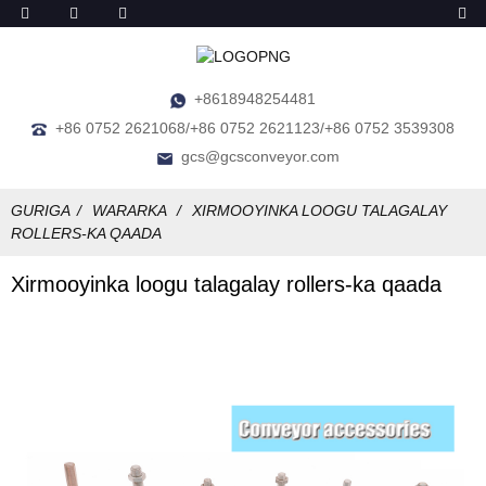
+8618948254481
+86 0752 2621068/+86 0752 2621123/+86 0752 3539308
gcs@gcsconveyor.com
GURIGA
WARARKA
XIRMOOYINKA LOOGU TALAGALAY
ROLLERS-KA QAADA
Xirmooyinka loogu talagalay rollers-ka qaada