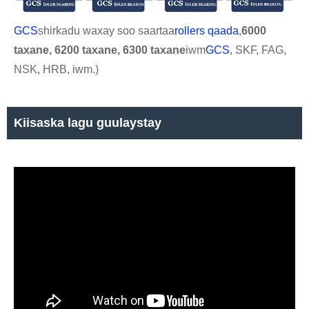
GCS
shirkadu waxay soo saartaa
rollers qaada
,
6000
taxane, 6200 taxane, 6300 taxane
iwm
GCS
, SKF, FAG,
NSK, HRB, iwm.)
Kiisaska lagu guulaystay