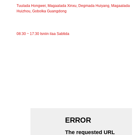
Tuulada Hongwei, Magaalada Xinxu, Degmada Huiyang, Magaalada
Huizhou, Gobolka Guangdong
WAQTIGA SHAQADA
08:30 ~ 17:30 Isniin ilaa Sabtida
QAYBAHA
Gaadhida suunka
Roller-gaabiyaha
Aluminium Roller
Gaadhi Idler
rullaluistemadka Garland
Rollerka Saamaynta
Roller Polyethylene
Roller shanle
Roller Carrier Flat