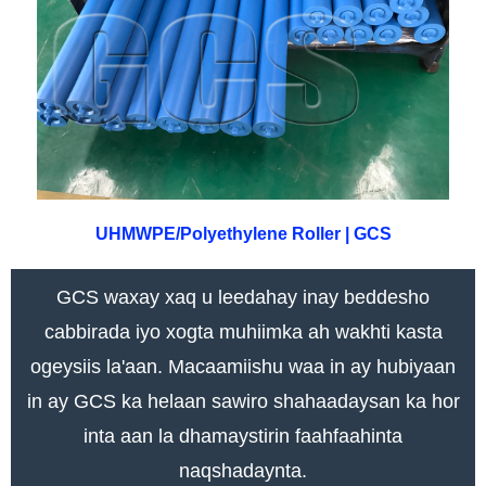
UHMWPE/Polyethylene Roller | GCS
GCS waxay xaq u leedahay inay beddesho
cabbirada iyo xogta muhiimka ah wakhti kasta
ogeysiis la'aan. Macaamiishu waa in ay hubiyaan
in ay GCS ka helaan sawiro shahaadaysan ka hor
inta aan la dhamaystirin faahfaahinta
naqshadaynta.