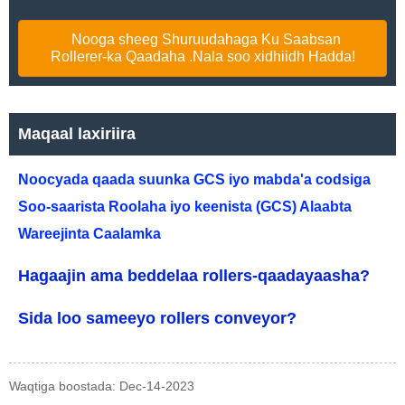
Nooga sheeg Shuruudahaga Ku Saabsan
Rollerer-ka Qaadaha .Nala soo xidhiidh Hadda!
Maqaal laxiriira
Noocyada qaada suunka GCS iyo mabda'a codsiga
Soo-saarista Roolaha iyo keenista (GCS) Alaabta
Wareejinta Caalamka
Hagaajin ama beddelaa rollers-qaadayaasha?
Sida loo sameeyo rollers conveyor?
Waqtiga boostada: Dec-14-2023