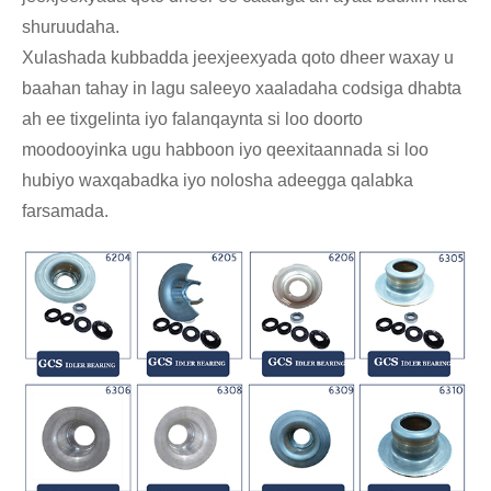
shuruudaha.
Xulashada kubbadda jeexjeexyada qoto dheer waxay u
baahan tahay in lagu saleeyo xaaladaha codsiga dhabta
ah ee tixgelinta iyo falanqaynta si loo doorto
moodooyinka ugu habboon iyo qeexitaannada si loo
hubiyo waxqabadka iyo nolosha adeegga qalabka
farsamada.