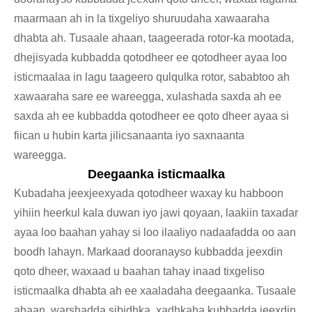
maarmaan ah in la tixgeliyo shuruudaha xawaaraha
dhabta ah. Tusaale ahaan, taageerada rotor-ka mootada,
dhejisyada kubbadda qotodheer ee qotodheer ayaa loo
isticmaalaa in lagu taageero qulqulka rotor, sababtoo ah
xawaaraha sare ee wareegga, xulashada saxda ah ee
saxda ah ee kubbadda qotodheer ee qoto dheer ayaa si
fiican u hubin karta jilicsanaanta iyo saxnaanta
wareegga.
Deegaanka isticmaalka
Kubadaha jeexjeexyada qotodheer waxay ku habboon
yihiin heerkul kala duwan iyo jawi qoyaan, laakiin taxadar
ayaa loo baahan yahay si loo ilaaliyo nadaafadda oo aan
boodh lahayn. Markaad dooranayso kubbadda jeexdin
qoto dheer, waxaad u baahan tahay inaad tixgeliso
isticmaalka dhabta ah ee xaaladaha deegaanka. Tusaale
ahaan, warshadda sibidhka, xadhkaha kubbadda jeexdin