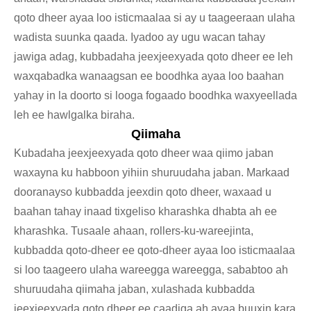
qoto dheer ayaa loo isticmaalaa si ay u taageeraan ulaha
wadista suunka qaada. Iyadoo ay ugu wacan tahay
jawiga adag, kubbadaha jeexjeexyada qoto dheer ee leh
waxqabadka wanaagsan ee boodhka ayaa loo baahan
yahay in la doorto si looga fogaado boodhka waxyeellada
leh ee hawlgalka biraha.
Qiimaha
Kubadaha jeexjeexyada qoto dheer waa qiimo jaban
waxayna ku habboon yihiin shuruudaha jaban. Markaad
dooranayso kubbadda jeexdin qoto dheer, waxaad u
baahan tahay inaad tixgeliso kharashka dhabta ah ee
kharashka. Tusaale ahaan, rollers-ku-wareejinta,
kubbadda qoto-dheer ee qoto-dheer ayaa loo isticmaalaa
si loo taageero ulaha wareegga wareegga, sababtoo ah
shuruudaha qiimaha jaban, xulashada kubbadda
jeexjeexyada qoto dheer ee caadiga ah ayaa buuxin kara