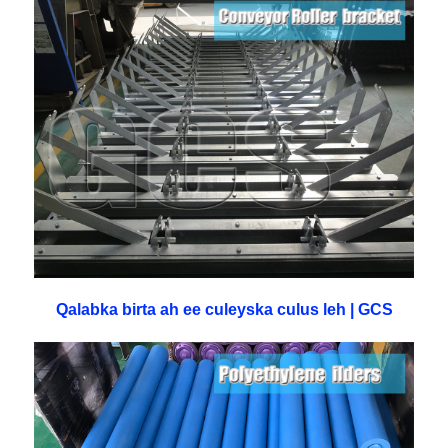
Qalabka birta ah ee culeyska culus leh | GCS