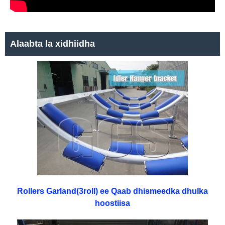
Alaabta la xidhiidha
Rollers Garland(3roll) ee Qaab dhismeedka dhulka
hoostiisa