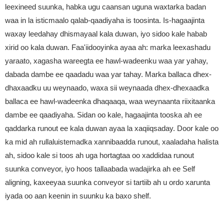
leexineed suunka, habka ugu caansan uguna waxtarka badan
waa in la isticmaalo qalab-qaadiyaha is toosinta. Is-hagaajinta
waxay leedahay dhismayaal kala duwan, iyo sidoo kale habab
xirid oo kala duwan. Faa'iidooyinka ayaa ah: marka leexashadu
yaraato, xagasha wareegta ee hawl-wadeenku waa yar yahay,
dabada dambe ee qaadadu waa yar tahay. Marka ballaca dhex-
dhaxaadku uu weynaado, waxa sii weynaada dhex-dhexaadka
ballaca ee hawl-wadeenka dhaqaaqa, waa weynaanta riixitaanka
dambe ee qaadiyaha. Sidan oo kale, hagaajinta tooska ah ee
qaddarka runout ee kala duwan ayaa la xaqiiqsaday. Door kale oo
ka mid ah rullaluistemadka xannibaadda runout, xaaladaha halista
ah, sidoo kale si toos ah uga hortagtaa oo xaddidaa runout
suunka conveyor, iyo hoos tallaabada wadajirka ah ee Self
aligning, kaxeeyaa suunka conveyor si tartiib ah u ordo xarunta
iyada oo aan keenin in suunku ka baxo shelf.