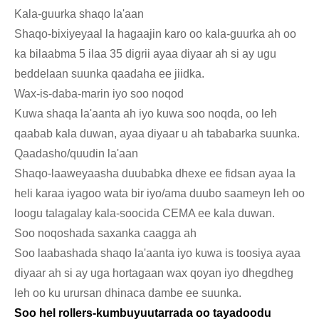
Kala-guurka shaqo la'aan
Shaqo-bixiyeyaal la hagaajin karo oo kala-guurka ah oo
ka bilaabma 5 ilaa 35 digrii ayaa diyaar ah si ay ugu
beddelaan suunka qaadaha ee jiidka.
Wax-is-daba-marin iyo soo noqod
Kuwa shaqa la'aanta ah iyo kuwa soo noqda, oo leh
qaabab kala duwan, ayaa diyaar u ah tababarka suunka.
Qaadasho/quudin la'aan
Shaqo-laaweyaasha duubabka dhexe ee fidsan ayaa la
heli karaa iyagoo wata bir iyo/ama duubo saameyn leh oo
loogu talagalay kala-soocida CEMA ee kala duwan.
Soo noqoshada saxanka caagga ah
Soo laabashada shaqo la'aanta iyo kuwa is toosiya ayaa
diyaar ah si ay uga hortagaan wax qoyan iyo dhegdheg
leh oo ku urursan dhinaca dambe ee suunka.
Soo hel rollers-kumbuyuutarrada oo tayadoodu