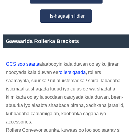
Is-hagaajin Iidler
Gawaarida Rollerka Brackets
GCS soo saarta
alaabooyin kala duwan oo ay ku jiraan
noocyada kala duwan ee
rollers qaada
, rollers
saamaynta, suunka / rullaluistemadka / spiral labadaba
isticmaalka shaqada fudud iyo culus ee warshadaha
kiimikada oo ay la socdaan caaryada kala duwan, been-
abuurka iyo alaabta shaabada biraha, xadhkaha jaraa'id,
kubbadaha caalamiga ah, koobabka cagaha iyo
accessories.
Rollers Conveyor suunka, kuwaas oo loo soo saaray si