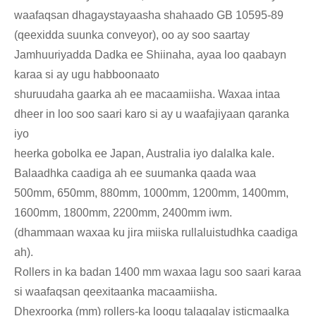
waafaqsan dhagaystayaasha shahaado GB 10595-89
(qeexidda suunka conveyor), oo ay soo saartay
Jamhuuriyadda Dadka ee Shiinaha, ayaa loo qaabayn
karaa si ay ugu habboonaato
shuruudaha gaarka ah ee macaamiisha. Waxaa intaa
dheer in loo soo saari karo si ay u waafajiyaan qaranka
iyo
heerka gobolka ee Japan, Australia iyo dalalka kale.
Balaadhka caadiga ah ee suumanka qaada waa
500mm, 650mm, 880mm, 1000mm, 1200mm, 1400mm,
1600mm, 1800mm, 2200mm, 2400mm iwm.
(dhammaan waxaa ku jira miiska rullaluistudhka caadiga
ah).
Rollers in ka badan 1400 mm waxaa lagu soo saari karaa
si waafaqsan qeexitaanka macaamiisha.
Dhexroorka (mm) rollers-ka loogu talagalay isticmaalka