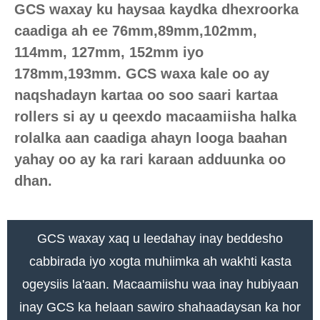
GCS waxay ku haysaa kaydka dhexroorka
caadiga ah ee 76mm,89mm,102mm,
114mm, 127mm, 152mm iyo
178mm,193mm. GCS waxa kale oo ay
naqshadayn kartaa oo soo saari kartaa
rollers si ay u qeexdo macaamiisha halka
rolalka aan caadiga ahayn looga baahan
yahay oo ay ka rari karaan adduunka oo
dhan.
GCS waxay xaq u leedahay inay beddesho
cabbirada iyo xogta muhiimka ah wakhti kasta
ogeysiis la'aan. Macaamiishu waa inay hubiyaan
inay GCS ka helaan sawiro shahaadaysan ka hor