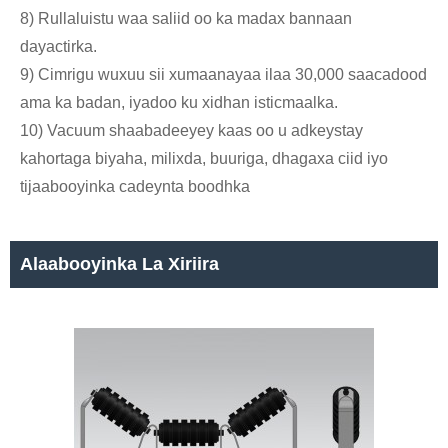
8) Rullaluistu waa saliid oo ka madax bannaan
dayactirka.
9) Cimrigu wuxuu sii xumaanayaa ilaa 30,000 saacadood
ama ka badan, iyadoo ku xidhan isticmaalka.
10) Vacuum shaabadeeyey kaas oo u adkeystay
kahortaga biyaha, milixda, buuriga, dhagaxa ciid iyo
tijaabooyinka cadeynta boodhka
Alaabooyinka La Xiriira