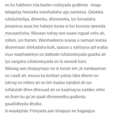
oo ku habboon inta badan codsiyada gudbinta - loogu
talagalay heerarka warshadaha ugu sarreeya. Qalabka
rullaluistuliga, dhererka, dhexroorka, iyo fursadaha
jeexjeexa ayaa loo habeyn karaa si loo buuxiyo qeexida
macaamiisha. Waxaan nahay soo-saare rogaal-celis ah,
rollers, iyo frames. Warshadeenu waxay u samayn kartaa
dhammaan shirkadaha bulk, taasoo u sahlaysa qof walba
inuu naqshadeeyo oo dalbado rullaluistuyada gaarka ah
iyo xargaha rullaluistuyada oo la awoodi karo.
Walaag aan shaqaynayn oo is toosin leh, jir xambaarsan
oo caadi ah, wuxuu ka kooban yahay laba dherer oo
isle'eg oo rollers ah oo leh madax isjiidjiid ah iyo
rullaluistir dhex-dhexaad ah oo kaalmaysa saddex roller
oo firam ku go'an qaab dhismeedka gudbinta.
gaadiidleyda dhulka
Is-waafajinta: Fiimyada aan shaqayn ee hagaajiya