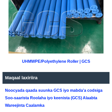
UHMWPE/Polyethylene Roller | GCS
Maqaal laxiriira
Noocyada qaada suunka GCS iyo mabda'a codsiga
Soo-saarista Roolaha iyo keenista (GCS) Alaabta
Wareejinta Caalamka