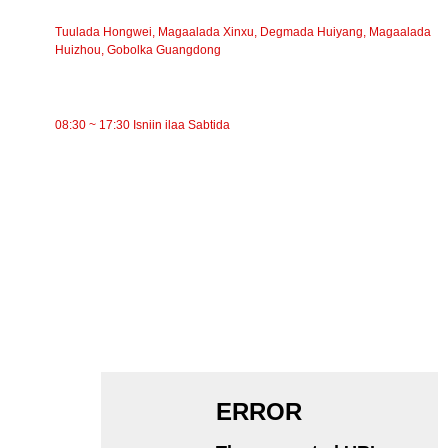
CINWAANKA
Tuulada Hongwei, Magaalada Xinxu, Degmada Huiyang, Magaalada
Huizhou, Gobolka Guangdong
WAQTIGA SHAQADA
08:30 ~ 17:30 Isniin ilaa Sabtida
QAYBAHA
Gaadhida suunka
Roller-gaabiyaha
Aluminium Roller
Gaadhi Idler
rullaluistemadka Garland
Rollerka Saamaynta
Roller Polyethylene
Roller shanle
Roller Carrier Flat