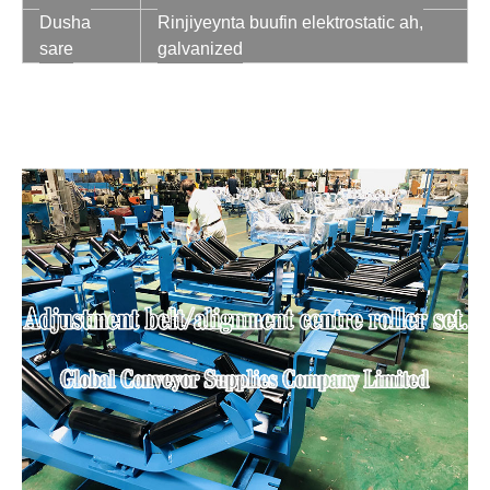
Dusha
Rinjiyeynta buufin elektrostatic ah,
sare
galvanized