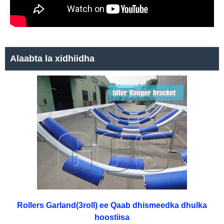
Alaabta la xidhiidha
Rollers Garland(3roll) ee Qaab dhismeedka dhulka
hoostiisa