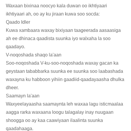
Waxaan bixinaa noocyo kala duwan oo ikhtiyaari
ikhtiyaari ah, oo ay ku jiraan kuwa soo socda:
Qaado Idler
Kuwa xambaara waxay bixiyaan taageerada aasaasiga
ah ee dhinaca qaadista suunka iyo walxaha la soo
qaadayo.
V-noqoshada shaqo la'aan
Soo-noqoshada V-ku-soo-noqoshada waxay gacan ka
geystaan ​​tababbarka suunka ee suunka soo laabashada
waxayna ku habboon yihiin gaadiid-qaadayaasha dhulka
dheer.
Saamayn la'aan
Waxyeelayaasha saamaynta leh waxaa lagu isticmaalaa
aagga rarka waxaana loogu talagalay inay nuugaan
shoogga oo ay kaa caawiyaan ilaalinta suunka
qaadahaaga.