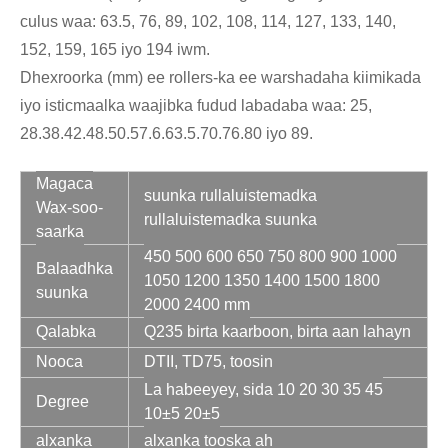
culus waa: 63.5, 76, 89, 102, 108, 114, 127, 133, 140,
152, 159, 165 iyo 194 iwm.
Dhexroorka (mm) ee rollers-ka ee warshadaha kiimikada
iyo isticmaalka waajibka fudud labadaba waa: 25,
28.38.42.48.50.57.6.63.5.70.76.80 iyo 89.
Magaca
suunka rullaluistemadka
Wax-soo-
rullaluistemadka suunka
saarka
450 500 600 650 750 800 900 1000
Balaadhka
1050 1200 1350 1400 1500 1800
suunka
2000 2400 mm
Qalabka
Q235 birta kaarboon, birta aan lahayn
Nooca
DTII, TD75, toosin
La habeeyey, sida 10 20 30 35 45
Degree
10±5 20±5
alxanka
alxanka tooska ah