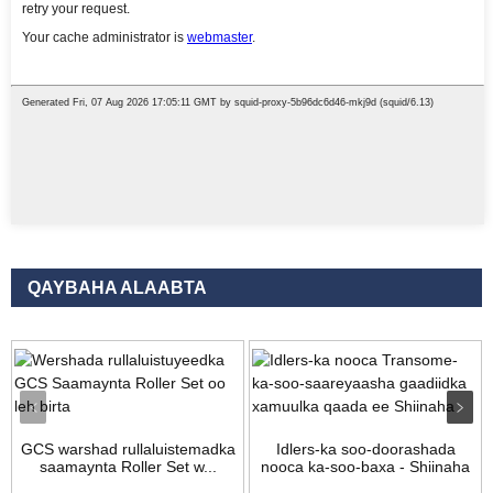
QAYBAHA ALAABTA
GCS warshad rullaluistemadka
Idlers-ka soo-doorashada
saamaynta Roller Set w...
nooca ka-soo-baxa - Shiinaha
beddelka...