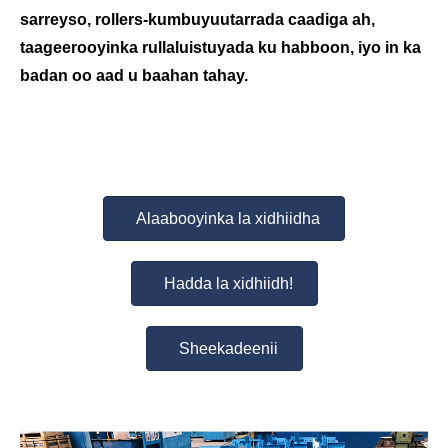
sarreyso, rollers-kumbuyuutarrada caadiga ah,
taageerooyinka rullaluistuyada ku habboon, iyo in ka
badan oo aad u baahan tahay.
Alaabooyinka la xidhiidha
Hadda la xidhiidh!
Sheekadeenii