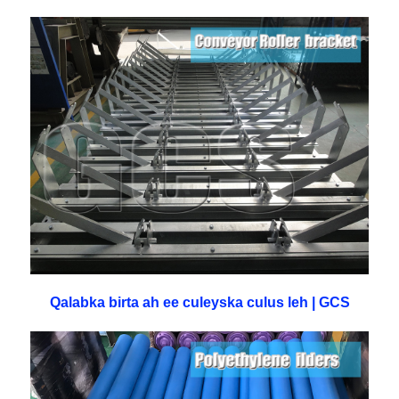
Qalabka birta ah ee culeyska culus leh | GCS