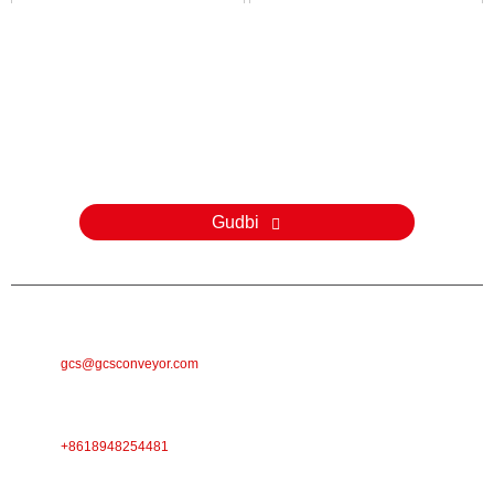
Weydiin
Wixii su'aalo ah oo ku saabsan alaabtayada ama liiska qiimaha,
fadlan noogu dhaaf emailkaaga waxaanan kula xiriiri doonnaa 24
saacadood gudahood.
Gudbi
E-MAILKA
gcs@gcsconveyor.com
TALEEFAN
+8618948254481