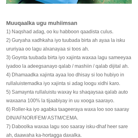
Muuqaalka ugu muhiimsan
1) Naqshad adag, oo ku habboon qaadista culus.
2) Guryaha xadhkaha iyo tuubada birta ah ayaa la isku
ururiyaa oo lagu alxanayaa si toos ah.
3) Goynta tuubada birta iyo xajinta waxaa lagu sameeyaa
iyadoo la adeegsanayo qalab / mashiin / qalab dijital ah.
4) Dhamaadka xajinta ayaa loo dhisay si loo hubiyo in
rullaluistemadka iyo xajinta si adag loogu xidhi karo.
5) Samaynta rullaluistu waxay ku shaqaysaa qalab auto
waxaana 100% la tijaabiyay in uu xooga saarayo.
6) Roller-ka iyo agabka taageeraya waxa loo soo saaray
DIN/AFNOR/FEM/ ASTM/CEMA.
7) Daboolka waxaa lagu soo saaray isku-dhaf heer sare
ah, daawaha ka-hortagga daxalka.