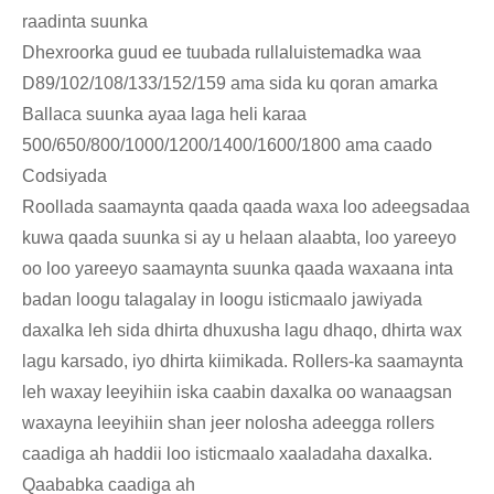
raadinta suunka
Dhexroorka guud ee tuubada rullaluistemadka waa
D89/102/108/133/152/159 ama sida ku qoran amarka
Ballaca suunka ayaa laga heli karaa
500/650/800/1000/1200/1400/1600/1800 ama caado
Codsiyada
Roollada saamaynta qaada qaada waxa loo adeegsadaa
kuwa qaada suunka si ay u helaan alaabta, loo yareeyo
oo loo yareeyo saamaynta suunka qaada waxaana inta
badan loogu talagalay in loogu isticmaalo jawiyada
daxalka leh sida dhirta dhuxusha lagu dhaqo, dhirta wax
lagu karsado, iyo dhirta kiimikada. Rollers-ka saamaynta
leh waxay leeyihiin iska caabin daxalka oo wanaagsan
waxayna leeyihiin shan jeer nolosha adeegga rollers
caadiga ah haddii loo isticmaalo xaaladaha daxalka.
Qaababka caadiga ah