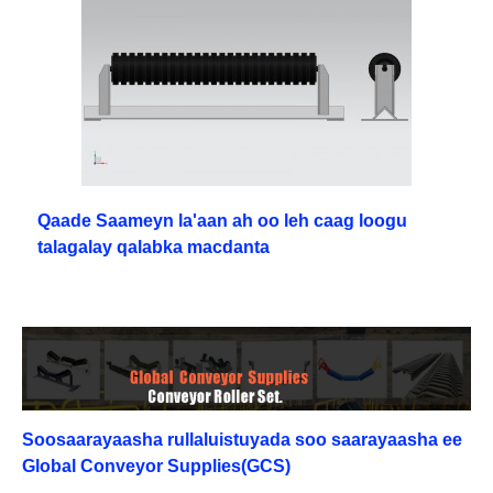
Qaade Saameyn la'aan ah oo leh caag loogu
talagalay qalabka macdanta
Soosaarayaasha rullaluistuyada soo saarayaasha ee
Global Conveyor Supplies(GCS)