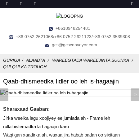
+8618948254481
+86 0752 2621068/+86 0752 2621123/+86 0752 3539308
gcs@gcsconveyor.com
GURIGA
ALAABTA
WAREEGTADA WAREEJINTA SUUNKA
QULQULKA TROUGH
Qaab-dhismeedka Iidler oo leh is-hagaajin
Sharaxaad Gaaban:
Jirka weelka lagu xoojiyey ee jumlada ah - Frame leh
rullaluistemadka la hagaajin karo
Waqtigan xaadirka ah, waxaa jira habab badan oo sixitaan